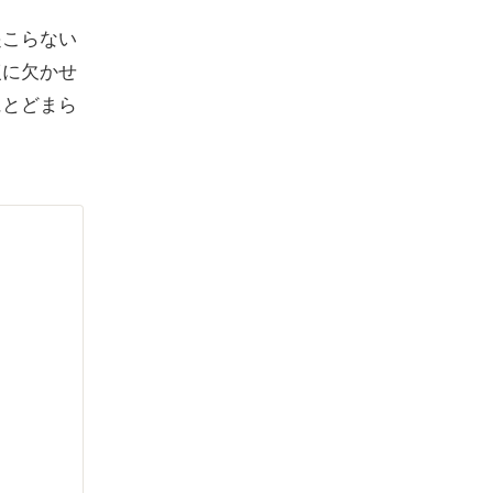
起こらない
復に欠かせ
にとどまら