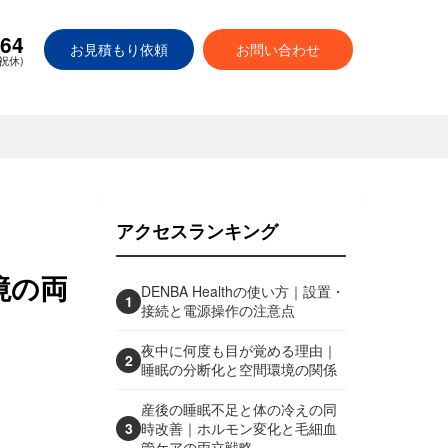
664
お見積もり依頼
お問い合わせ
日祝休)
アクセスランキング
境の両
DENBA Healthの使い方｜設置・
1
接続と電源操作の注意点
夜中に何度も目が覚める理由｜
2
睡眠の分断化と空間環境の関係
産後の睡眠不足と体の冷えの同
3
時改善｜ホルモン変化と毛細血
管ケアの両立戦略