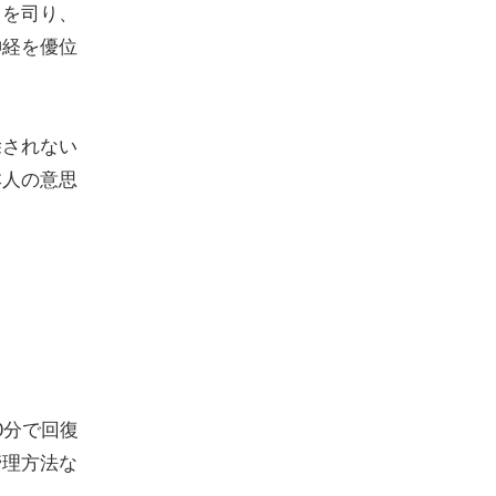
ドを司り、
神経を優位
除されない
本人の意思
0分で回復
管理方法な