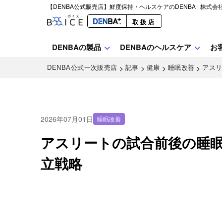
【DENBA公式販売店】鮮度保持・ヘルスケアのDENBA | 株式会
取扱店
DENBAの製品
DENBAのヘルスケア
お
>
>
>
>
DENBA公式一次販売店
記事
健康
睡眠改善
アス
2026年07月01日
睡眠改善
アスリートの試合前後の睡
立戦略