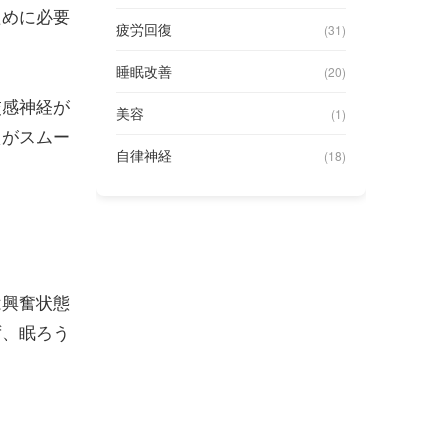
ために必要
疲労回復
(31)
睡眠改善
(20)
交感神経が
美容
(1)
えがスムー
自律神経
(18)
は興奮状態
ず、眠ろう