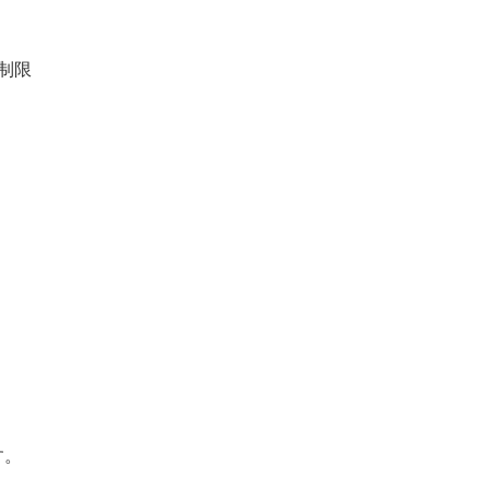
制限
す。