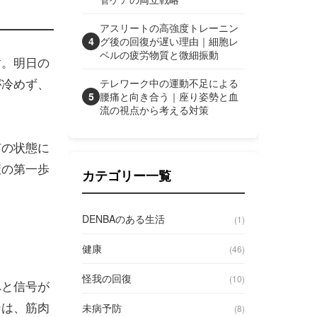
アスリートの高強度トレーニン
4
グ後の回復が遅い理由｜細胞レ
ベルの疲労物質と微細振動
す。明日の
が冷めず、
テレワーク中の運動不足による
5
腰痛と向き合う｜座り姿勢と血
流の視点から考える対策
有の状態に
策の第一歩
カテゴリー一覧
DENBAのある生活
(1)
健康
(46)
怪我の回復
(10)
へと信号が
ンは、筋肉
未病予防
(8)