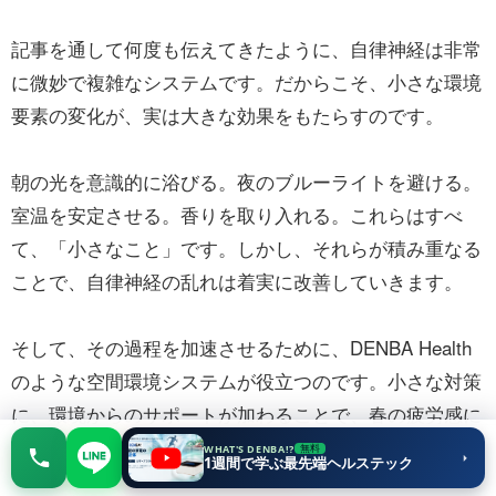
記事を通して何度も伝えてきたように、自律神経は非常
に微妙で複雑なシステムです。だからこそ、小さな環境
要素の変化が、実は大きな効果をもたらすのです。
朝の光を意識的に浴びる。夜のブルーライトを避ける。
室温を安定させる。香りを取り入れる。これらはすべ
て、「小さなこと」です。しかし、それらが積み重なる
ことで、自律神経の乱れは着実に改善していきます。
そして、その過程を加速させるために、DENBA Health
のような空間環境システムが役立つのです。小さな対策
に、環境からのサポートが加わることで、春の疲労感に
向き合う力が大きく変わります。
WHAT'S DENBA!?
7日間 無料
無料
相談する
1週間で学ぶ最先端ヘルステック
お試しする