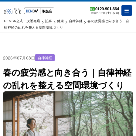
0120-901-664
取扱店
9:00〜18:00(土日祝休)
>
>
>
>
DENBA公式一次販売店
記事
健康
自律神経
春の疲労感と向き合う｜自
律神経の乱れを整える空間環境づくり
2026年07月08日
自律神経
春の疲労感と向き合う｜自律神経
の乱れを整える空間環境づくり