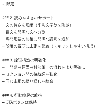
に限定
### 2. 読みやすさのサポート
– 文の長さを短縮（平均文字数を削減）
– 複文を簡潔な文へ分割
– 専門用語の前後に簡潔な説明を追加
– 段落の冒頭に主張を配置（スキャンしやすい構成）
### 3. 論理構造の明確化
– 「問題→原因→解決策」の流れをより明確に
– セクション間の接続詞を強化
– 同じ主張の繰り返しを統合
### 4. 行動喚起の維持
– CTAボタンは保持