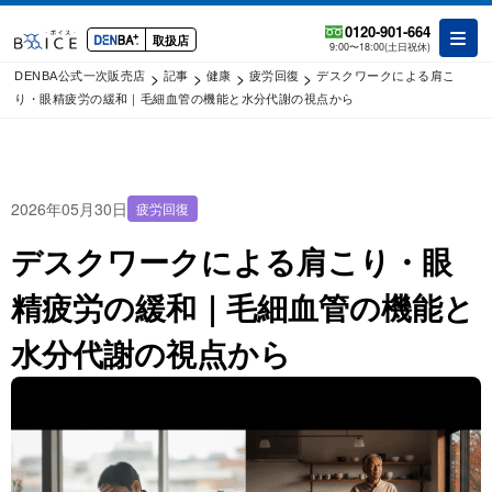
0120-901-664
取扱店
9:00〜18:00(土日祝休)
>
>
>
>
DENBA公式一次販売店
記事
健康
疲労回復
デスクワークによる肩こ
り・眼精疲労の緩和｜毛細血管の機能と水分代謝の視点から
2026年05月30日
疲労回復
デスクワークによる肩こり・眼
精疲労の緩和｜毛細血管の機能と
水分代謝の視点から