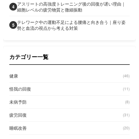
アスリートの高強度トレーニング後の回復が遅い理由｜
4
細胞レベルの疲労物質と微細振動
テレワーク中の運動不足による腰痛と向き合う｜座り姿
5
勢と血流の視点から考える対策
カテゴリー一覧
健康
(46)
怪我の回復
(11)
未病予防
(8)
疲労回復
(31)
睡眠改善
(20)