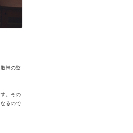
は脳幹の監
ます。その
になるので