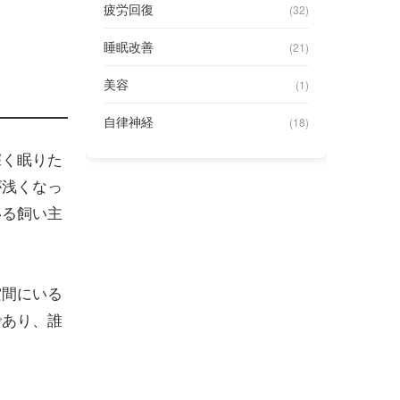
疲労回復
(32)
睡眠改善
(21)
美容
(1)
自律神経
(18)
深く眠りた
が浅くなっ
いる飼い主
空間にいる
であり、誰