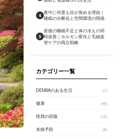
夜中に何度も目が覚める理由｜
4
睡眠の分断化と空間環境の関係
産後の睡眠不足と体の冷えの同
5
時改善｜ホルモン変化と毛細血
管ケアの両立戦略
カテゴリー一覧
DENBAのある生活
(1)
健康
(46)
怪我の回復
(10)
未病予防
(8)