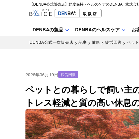
【DENBA公式販売店】鮮度保持・ヘルスケアのDENBA | 株式会
取扱店
DENBAの製品
DENBAのヘルスケア
お
>
>
>
>
DENBA公式一次販売店
記事
健康
疲労回復
ペッ
2026年06月19日
疲労回復
ペットとの暮らしで飼い主
トレス軽減と質の高い休息