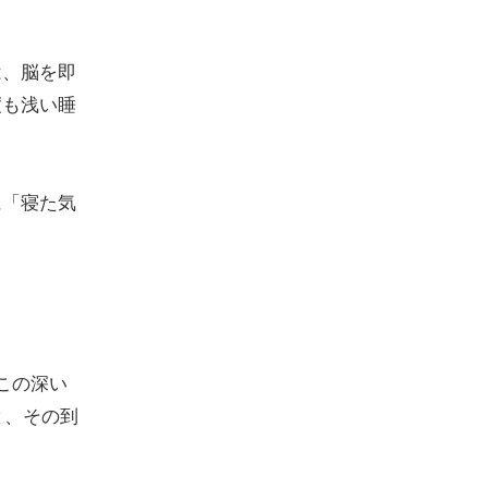
は、脳を即
度も浅い睡
に「寝た気
この深い
と、その到
。