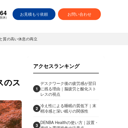
664
お見積もり依頼
お問い合わせ
日祝休)
と質の高い休息の両立
アクセスランキング
スのス
デスクワーク後の疲労感が翌日
1
に残る理由｜脳疲労と酸化スト
レスの視点
冷え性による睡眠の質低下｜末
2
梢冷感と深い眠りの関係性
DENBA Healthの使い方｜設置・
3
接続と電源操作の注意点