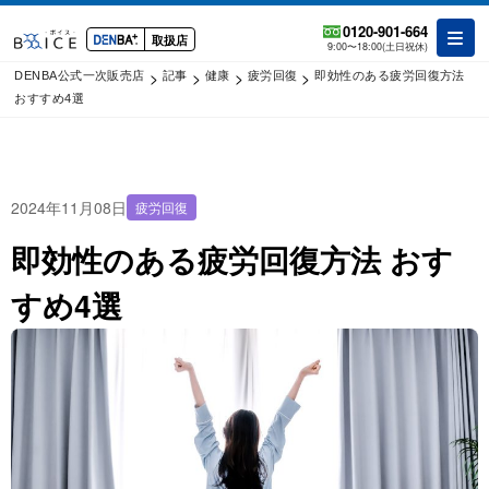
0120-901-664
取扱店
9:00〜18:00(土日祝休)
>
>
>
>
DENBA公式一次販売店
記事
健康
疲労回復
即効性のある疲労回復方法
おすすめ4選
2024年11月08日
疲労回復
即効性のある疲労回復方法 おす
すめ4選