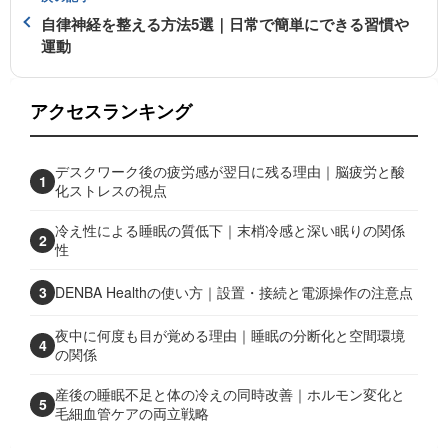
自律神経を整える方法5選｜日常で簡単にできる習慣や
運動
アクセスランキング
デスクワーク後の疲労感が翌日に残る理由｜脳疲労と酸
1
化ストレスの視点
冷え性による睡眠の質低下｜末梢冷感と深い眠りの関係
2
性
3
DENBA Healthの使い方｜設置・接続と電源操作の注意点
夜中に何度も目が覚める理由｜睡眠の分断化と空間環境
4
の関係
産後の睡眠不足と体の冷えの同時改善｜ホルモン変化と
5
毛細血管ケアの両立戦略