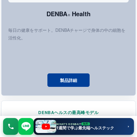
DENBA
Health
®
毎日の健康をサポート。DENBAチャージで身体の中の細胞を
活性化。
製品詳細
DENBAヘルスの最高峰モデル
WHAT'S DENBA!?
7日間 無料
無料
相談する
1週間で学ぶ最先端ヘルステック
お試しする