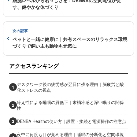
細胞レベルから若々しさを！DENBAの空間電位が促
す、健やかな体づくり
次の記事
ペットと一緒に健康に｜共有スペースのリラックス環境
づくりで飼い主も動物も元気に
アクセスランキング
デスクワーク後の疲労感が翌日に残る理由｜脳疲労と酸
1
化ストレスの視点
冷え性による睡眠の質低下｜末梢冷感と深い眠りの関係
2
性
3
DENBA Healthの使い方｜設置・接続と電源操作の注意点
夜中に何度も目が覚める理由｜睡眠の分断化と空間環境