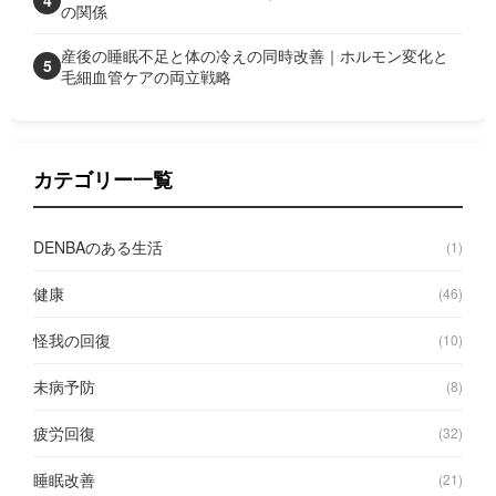
4
の関係
産後の睡眠不足と体の冷えの同時改善｜ホルモン変化と
5
毛細血管ケアの両立戦略
カテゴリー一覧
DENBAのある生活
(1)
健康
(46)
怪我の回復
(10)
未病予防
(8)
疲労回復
(32)
睡眠改善
(21)