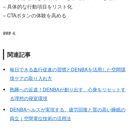
– 具体的な行動項目をリスト化
– CTAボタンの体験を高める
### 4.
関連記事
毎日できる血行促進の習慣とDENBAを活用した空間環
境ケアの取り入れ方
熟睡への近道！DENBAが創り出す、心身をリセットす
る理想の寝室環境
DENBAヘルスが実現する、疲労回復と質の高い睡眠の
両立｜空間電位技術の活用法