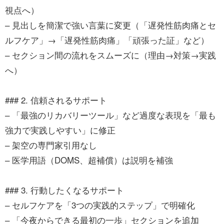
視点へ）
– 見出しを簡潔で強い言葉に変更（「遅発性筋肉痛とセ
ルフケア」→「遅発性筋肉痛」「頑張った証」など）
– セクション間の流れをスムーズに（理由→対策→実践
へ）
### 2. 信頼されるサポート
– 「最強のリカバリーツール」など過度な表現を「最も
強力で実践しやすい」に修正
– 架空の専門家引用なし
– 医学用語（DOMS、超補償）は説明を補強
### 3. 行動したくなるサポート
– セルフケアを「3つの実践的ステップ」で明確化
– 「今夜からできる最初の一歩」セクションを追加