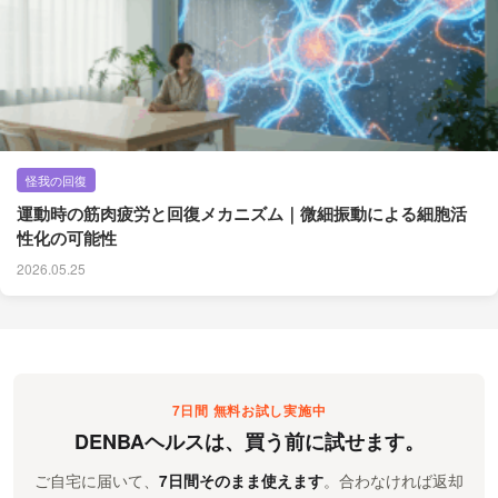
怪我の回復
運動時の筋肉疲労と回復メカニズム｜微細振動による細胞活
性化の可能性
2026.05.25
7日間 無料お試し実施中
DENBAヘルスは、買う前に試せます。
ご自宅に届いて、
7日間そのまま使えます
。合わなければ返却