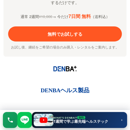
するだけです。
7日間 無料
通常 2週間
¥10,000
→ 今だけ
（送料込）
無料でお試しする
お試し後、継続をご希望の場合のみ購入・レンタルをご案内します。
DENBAヘルス製品
WHAT'S DENBA!?
7日間 無料
無料
相談する
1週間で学ぶ最先端ヘルステック
お試しする
体内の水分子を活性化