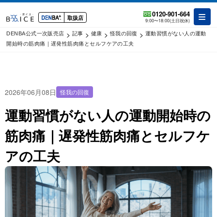
0120-901-664
取扱店
9:00〜18:00(土日祝休)
>
>
>
>
DENBA公式一次販売店
記事
健康
怪我の回復
運動習慣がない人の運動
開始時の筋肉痛｜遅発性筋肉痛とセルフケアの工夫
2026年06月08日
怪我の回復
運動習慣がない人の運動開始時の
筋肉痛｜遅発性筋肉痛とセルフケ
アの工夫