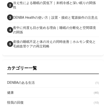
冷え性による睡眠の質低下｜末梢冷感と深い眠りの関係
2
性
3
DENBA Healthの使い方｜設置・接続と電源操作の注意点
夜中に何度も目が覚める理由｜睡眠の分断化と空間環境
4
の関係
産後の睡眠不足と体の冷えの同時改善｜ホルモン変化と
5
毛細血管ケアの両立戦略
カテゴリー一覧
DENBAのある生活
(1)
健康
(46)
怪我の回復
(10)