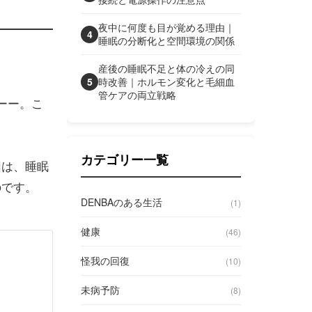
夜中に何度も目が覚める理由｜
4
睡眠の分断化と空間環境の関係
産後の睡眠不足と体の冷えの同
5
時改善｜ホルモン変化と毛細血
管ケアの両立戦略
ーー。こ
カテゴリー一覧
因は、睡眠
のです。
DENBAのある生活
(1)
健康
(46)
怪我の回復
(10)
未病予防
(8)