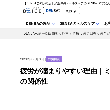
【DENBA公式販売店】鮮度保持・ヘルスケアのDENBA | 株式会
取扱店
DENBAの製品
DENBAのヘルスケア
お
>
>
>
>
DENBA公式一次販売店
記事
健康
疲労回復
疲労
2026年06月06日
疲労回復
疲労が溜まりやすい理由｜
の関係性