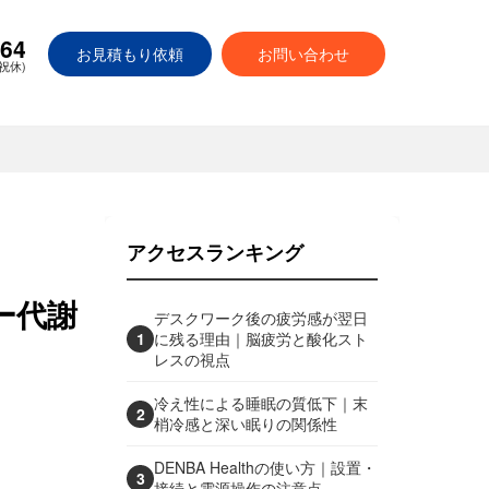
664
お見積もり依頼
お問い合わせ
日祝休)
アクセスランキング
ー代謝
デスクワーク後の疲労感が翌日
1
に残る理由｜脳疲労と酸化スト
レスの視点
冷え性による睡眠の質低下｜末
2
梢冷感と深い眠りの関係性
DENBA Healthの使い方｜設置・
3
接続と電源操作の注意点