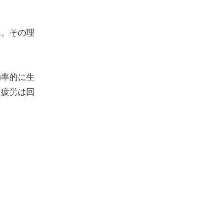
ん。その理
効率的に生
、疲労は回