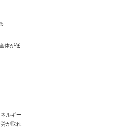
る
全体が低
エネルギー
疲労が取れ